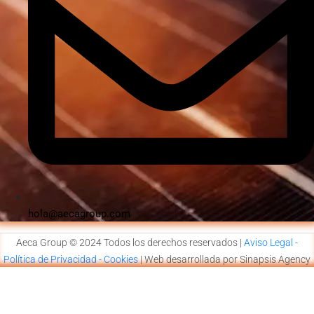
hola@aecagroup.com
Aeca Group © 2024 Todos los derechos reservados |
Aviso Legal -
Política de Privacidad - Cookies
| Web desarrollada por Sinapsis Agency