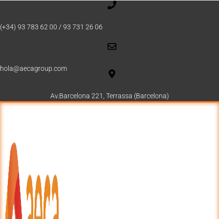
(+34) 93 783 62 00 / 93 731 26 06
hola@aecagroup.com
Av.Barcelona 221, Terrassa (Barcelona)