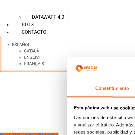
DATAWATT 4.0
BLOG
CONTACTO
ESPAÑOL
CATALÀ
ENGLISH
FRANÇAIS
30 AÑOS
Consentimiento
EXPERTOS EN ENER
Esta página web usa cookie
Las cookies de este sitio we
Somos una empresa líder en soluciones energéticas personaliz
y analizar el tráfico. Ademá
redes sociales, publicidad y