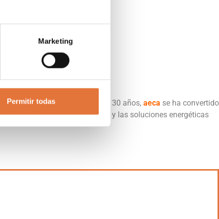
Marketing
Permitir todas
ta Tensión. Transcurridos más de 30 años,
aeca
se ha convertido
n de marca
aeca
con los servicios y las soluciones energéticas