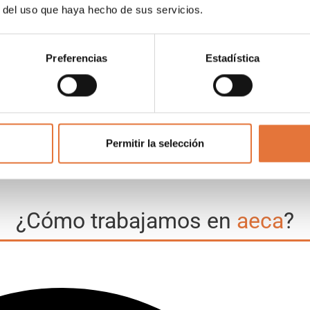
r del uso que haya hecho de sus servicios.
Preferencias
Estadística
Permitir la selección
triz, fue fundada en 1994 como una Ingeniería Eléctrica de Al
e alto valor añadido, por eso queremos reforzar nuestra image
¿Cómo trabajamos en
aeca
?