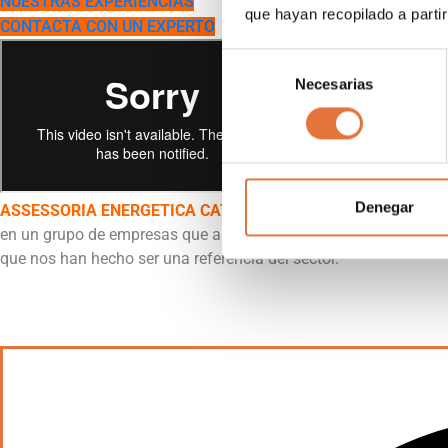
NUESTRAS EXPERIENCIAS
que hayan recopilado a parti
CONTACTA CON UN EXPERTO
Selección
Necesarias
de
consentimiento
Denegar
ASSESSORIA ENERGETICA CATALANA, S.L
.
, como empresa ma
en un grupo de empresas que aportan soluciones energéticas d
que nos han hecho ser una referencia del sector.