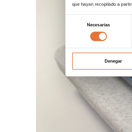
que hayan recopilado a parti
Selección
Necesarias
de
consentimiento
Denegar