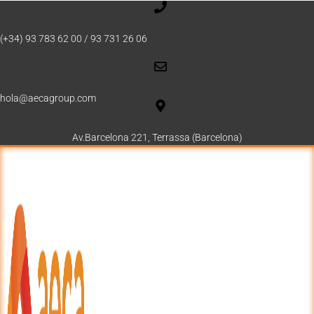
(+34) 93 783 62 00 / 93 731 26 06
hola@aecagroup.com
Av.Barcelona 221, Terrassa (Barcelona)