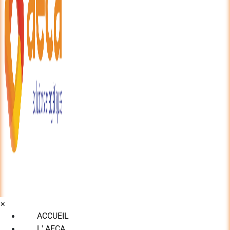
×
ACCUEIL
L' AECA