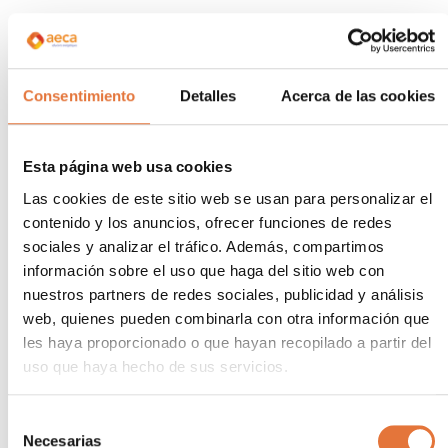
Les avantages des audits énergétiques sont évidents,
tant sur le plan financier qu’environnemental. La
réduction de la consommation d’énergie permet non
seulement de réduire les coûts d’exploitation, mais
Consentimiento
Detalles
Acerca de las cookies
elle contribue également à la responsabilité de
l’entreprise en réduisant son impact sur
l’environnement. En outre, les pouvoirs publics offrent
Esta página web usa cookies
des incitations fiscales ou des subventions aux
Las cookies de este sitio web se usan para personalizar el
entreprises qui mettent en œuvre des mesures
contenido y los anuncios, ofrecer funciones de redes
d’efficacité énergétique, ce qui peut contribuer à
sociales y analizar el tráfico. Además, compartimos
amortir plus rapidement l’investissement initial.
información sobre el uso que haga del sitio web con
nuestros partners de redes sociales, publicidad y análisis
Une question de
web, quienes pueden combinarla con otra información que
durabilité du rapport
les haya proporcionado o que hayan recopilado a partir del
uso que haya hecho de sus servicios.
coût-efficacité
Selección
L’importance des
audits énergétiques
dans le
Necesarias
de
secteur industriel ne peuvent être sous-estimées.