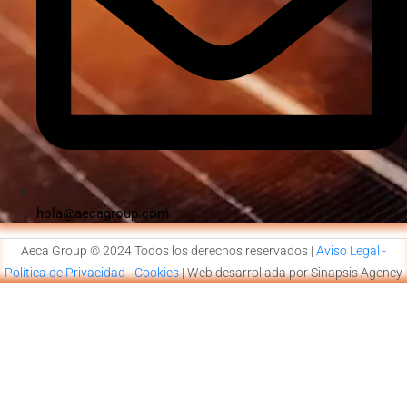
hola@aecagroup.com
Aeca Group © 2024 Todos los derechos reservados |
Aviso Legal -
Política de Privacidad - Cookies
| Web desarrollada por Sinapsis Agency