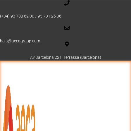
(+34) 93 783 62 00 / 93 731 26 06
hola@aecagroup.com
Av.Barcelona 221, Terrassa (Barcelona)