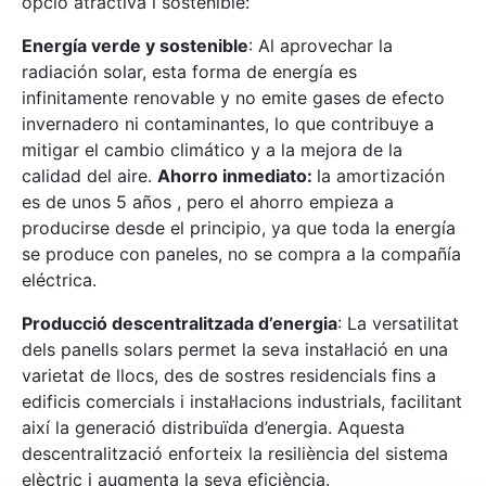
opció atractiva i sostenible:
Energía verde y sostenible
: Al aprovechar la
radiación solar, esta forma de energía es
infinitamente renovable y no emite gases de efecto
invernadero ni contaminantes, lo que contribuye a
mitigar el cambio climático y a la mejora de la
calidad del aire.
Ahorro inmediato:
la amortización
es de unos 5 años , pero el ahorro empieza a
producirse desde el principio, ya que toda la energía
se produce con paneles, no se compra a la compañía
eléctrica.
Producció descentralitzada d’energia
: La versatilitat
dels panells solars permet la seva instal·lació en una
varietat de llocs, des de sostres residencials fins a
edificis comercials i instal·lacions industrials, facilitant
així la generació distribuïda d’energia. Aquesta
descentralització enforteix la resiliència del sistema
elèctric i augmenta la seva eficiència.