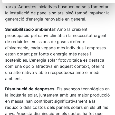
subsidis, exempcions fiscals i tarifes d’alimentació a
xarxa. Aquestes iniciatives busquen no sols fomentar
la instal·lació de panells solars, sinó també impulsar la
generació d’energia renovable en general.
Sensibilització ambiental
: Amb la creixent
preocupació pel canvi climàtic i la necessitat urgent
de reduir les emissions de gasos d’efecte
d’hivernacle, cada vegada més individus i empreses
estan optant per fonts d’energia més netes i
sostenibles. L’energia solar fotovoltaica es destaca
com una opció atractiva en aquest context, oferint
una alternativa viable i respectuosa amb el medi
ambient.
Disminució de despeses
: Els avanços tecnològics en
la indústria solar, juntament amb una major producció
en massa, han contribuït significativament a la
reducció dels costos dels panells solars en els últims
anys. Aquesta disminució en els costos ha fet que