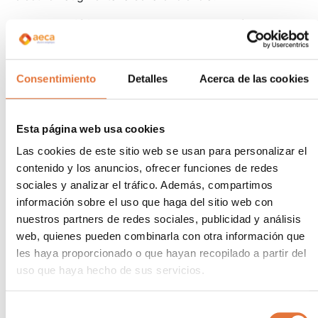
Conservació i durada
: Amb necessitats mínimes de
manteniment i una vida útil prolongada, que
típicament aconsegueix entre 25 i 30 anys, els
panells solars representen una inversió duradora amb
Consentimiento
Detalles
Acerca de las cookies
rendiments significatius al llarg del temps.
Esta página web usa cookies
Las cookies de este sitio web se usan para personalizar el
contenido y los anuncios, ofrecer funciones de redes
Innovació i progrés
sociales y analizar el tráfico. Además, compartimos
tecnològic
información sobre el uso que haga del sitio web con
nuestros partners de redes sociales, publicidad y análisis
El camp de la tecnologia d
‘
energia solar fotovoltaica
web, quienes pueden combinarla con otra información que
ha estat testimoni d’un progrés notable en els últims
les haya proporcionado o que hayan recopilado a partir del
temps. Els panells solars han millorat
uso que haya hecho de sus servicios.
considerablement en la seva capacitat per a
convertir la radiació solar en electricitat, aconseguint
Selección